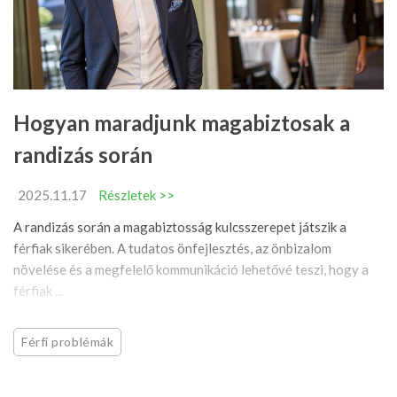
Hogyan maradjunk magabiztosak a
randizás során
2025.11.17
Részletek >>
A randizás során a magabiztosság kulcsszerepet játszik a
férfiak sikerében. A tudatos önfejlesztés, az önbizalom
növelése és a megfelelő kommunikáció lehetővé teszi, hogy a
férfiak ...
Férfi problémák