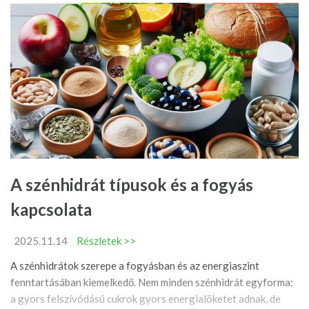
A szénhidrát típusok és a fogyás
kapcsolata
2025.11.14
Részletek >>
A szénhidrátok szerepe a fogyásban és az energiaszint
fenntartásában kiemelkedő. Nem minden szénhidrát egyforma:
a gyors felszívódású cukrok gyors energialöketet adnak, de