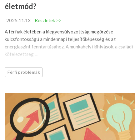
életmód?
2025.11.13
Részletek >>
A férfiak életében a kiegyensúlyozottság megőrzése
kulcsfontosságú a mindennapi teljesítőképesség és az
energiaszint fenntartásához. A munkahelyi kihívások, a családi
kötelezettség ...
Férfi problémák