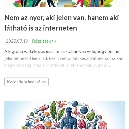
Nem az nyer, aki jelen van, hanem aki
látható is az interneten
2025.07.19
Részletek >>
A legtöbb vállalkozás ma már tisztában van vele, hogy online
jelenlét nélkül lemarad. Ezért weboldalt készíttetnek, sőt sokan
még közösségi média profilokat is létrehoznak. A gond ...
Keresőoptimalizálás