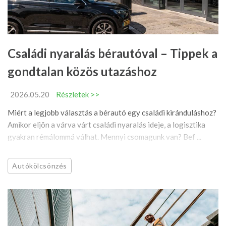
Családi nyaralás bérautóval – Tippek a
gondtalan közös utazáshoz
2026.05.20
Részletek >>
Miért a legjobb választás a bérautó egy családi kiránduláshoz?
Amikor eljön a várva várt családi nyaralás ideje, a logisztika
gyakran rémálommá válhat. Mennyi csomagunk van? Bef ...
Autókölcsönzés