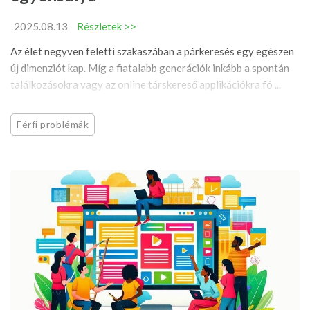
2025.08.13
Részletek >>
Az élet negyven feletti szakaszában a párkeresés egy egészen
új dimenziót kap. Míg a fiatalabb generációk inkább a spontán
találkozásokra vagy az online társkereső applikációkra fó ...
Férfi problémák