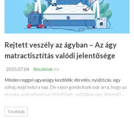
Rejtett veszély az ágyban – Az ágy
matractisztítás valódi jelentősége
2025.07.04
Részletek >>
Minden reggel ugyanúgy kezdődik: ébredés, nyújtózás, egy
sóhaj, majd indul a nap. De vajon gondoltunk már arra, hogy az
éjszaka, amit pihenéssel töltöttünk, valójában egy láthatatl ...
Tisztítás