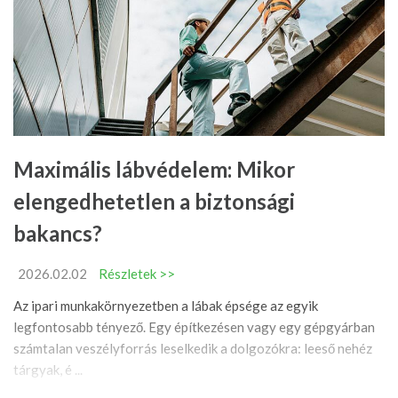
Maximális lábvédelem: Mikor
elengedhetetlen a biztonsági
bakancs?
2026.02.02
Részletek >>
Az ipari munkakörnyezetben a lábak épsége az egyik
legfontosabb tényező. Egy építkezésen vagy egy gépgyárban
számtalan veszélyforrás leselkedik a dolgozókra: leeső nehéz
tárgyak, é ...