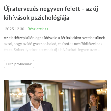
Újratervezés negyven felett – az új
kihívások pszichológiája
2025.12.30
Részletek >>
Az életközép különleges időszak: a férfiak ekkor szembesülnek
azzal, hogy az idő gyorsan halad, és fontos mérföldkövekhez
értek. Sokan ilyenkor keresnek új kihívásokat, legyen az m ...
Férfi problémák