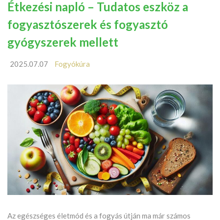
Étkezési napló – Tudatos eszköz a
fogyasztószerek és fogyasztó
gyógyszerek mellett
2025.07.07
Fogyókúra
Az egészséges életmód és a fogyás útján ma már számos