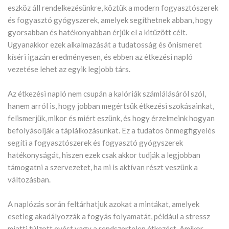
eszköz áll rendelkezésünkre, köztük a modern fogyasztószerek
és fogyasztó gyógyszerek, amelyek segíthetnek abban, hogy
gyorsabban és hatékonyabban érjük el a kitűzött célt.
Ugyanakkor ezek alkalmazását a tudatosság és önismeret
kíséri igazán eredményesen, és ebben az étkezési napló
vezetése lehet az egyik legjobb társ.
Az étkezési napló nem csupán a kalóriák számlálásáról szól,
hanem arról is, hogy jobban megértsük étkezési szokásainkat,
felismerjük, mikor és miért eszünk, és hogy érzelmeink hogyan
befolyásolják a táplálkozásunkat. Ez a tudatos önmegfigyelés
segíti a fogyasztószerek és fogyasztó gyógyszerek
hatékonyságát, hiszen ezek csak akkor tudják a legjobban
támogatni a szervezetet, ha mi is aktívan részt veszünk a
változásban.
A naplózás során feltárhatjuk azokat a mintákat, amelyek
esetleg akadályozzák a fogyás folyamatát, például a stressz
miatti túlzott evést vagy a rendszertelen étkezést. Amikor