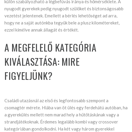
külön szabályozható a légbefúvás iránya és hőmérséklete. A
nyugodt gyerekek pedig nyugodt szülőket és biztonságosabb
vezetést jelentenek. Emellett a bérlés lehetőséget ad arra,
hogy ne a saját autónkba tegyük bele a plusz kilométereket,
ezzel kímélve annak állagát és értékét.
A MEGFELELŐ KATEGÓRIA
KIVÁLASZTÁSA: MIRE
FIGYELJÜNK?
Családi utazásnál az első és legfontosabb szempont a
csomagtér mérete. Hiába van öt ülés egy ferdehátú autóban, ha
a gyerekülés mellett nem marad hely a hűtőtáskának vagy a
strandjátékoknak. Érdemes legalább kombi vagy crossover
kategóriában gondolkodni. Ha két vagy három gyerekkel