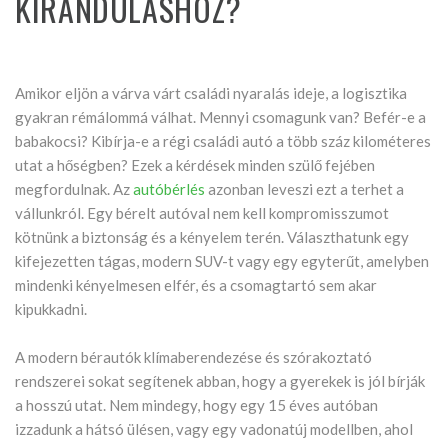
KIRÁNDULÁSHOZ?
Amikor eljön a várva várt családi nyaralás ideje, a logisztika
gyakran rémálommá válhat. Mennyi csomagunk van? Befér-e a
babakocsi? Kibírja-e a régi családi autó a több száz kilométeres
utat a hőségben? Ezek a kérdések minden szülő fejében
megfordulnak. Az
autóbérlés
azonban leveszi ezt a terhet a
vállunkról. Egy bérelt autóval nem kell kompromisszumot
kötnünk a biztonság és a kényelem terén. Választhatunk egy
kifejezetten tágas, modern SUV-t vagy egy egyterűt, amelyben
mindenki kényelmesen elfér, és a csomagtartó sem akar
kipukkadni.
A modern bérautók klímaberendezése és szórakoztató
rendszerei sokat segítenek abban, hogy a gyerekek is jól bírják
a hosszú utat. Nem mindegy, hogy egy 15 éves autóban
izzadunk a hátsó ülésen, vagy egy vadonatúj modellben, ahol