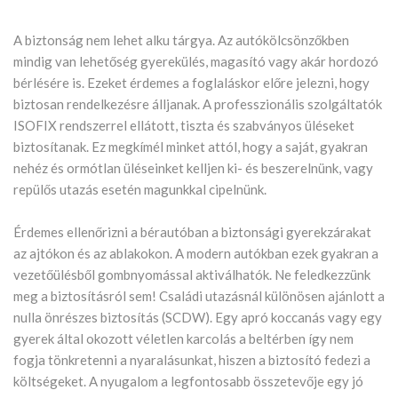
A biztonság nem lehet alku tárgya. Az autókölcsönzőkben
mindig van lehetőség gyerekülés, magasító vagy akár hordozó
bérlésére is. Ezeket érdemes a foglaláskor előre jelezni, hogy
biztosan rendelkezésre álljanak. A professzionális szolgáltatók
ISOFIX rendszerrel ellátott, tiszta és szabványos üléseket
biztosítanak. Ez megkímél minket attól, hogy a saját, gyakran
nehéz és ormótlan üléseinket kelljen ki- és beszerelnünk, vagy
repülős utazás esetén magunkkal cipelnünk.
Érdemes ellenőrizni a bérautóban a biztonsági gyerekzárakat
az ajtókon és az ablakokon. A modern autókban ezek gyakran a
vezetőülésből gombnyomással aktiválhatók. Ne feledkezzünk
meg a biztosításról sem! Családi utazásnál különösen ajánlott a
nulla önrészes biztosítás (SCDW). Egy apró koccanás vagy egy
gyerek által okozott véletlen karcolás a beltérben így nem
fogja tönkretenni a nyaralásunkat, hiszen a biztosító fedezi a
költségeket. A nyugalom a legfontosabb összetevője egy jó