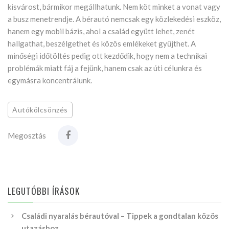
kisvárost, bármikor megállhatunk. Nem köt minket a vonat vagy
a busz menetrendje. A bérautó nemcsak egy közlekedési eszköz,
hanem egy mobil bázis, ahol a család együtt lehet, zenét
hallgathat, beszélgethet és közös emlékeket gyűjthet. A
minőségi időtöltés pedig ott kezdődik, hogy nem a technikai
problémák miatt fáj a fejünk, hanem csak az úti célunkra és
egymásra koncentrálunk.
Autókölcsönzés
Megosztás
LEGUTÓBBI ÍRÁSOK
Családi nyaralás bérautóval – Tippek a gondtalan közös
utazáshoz