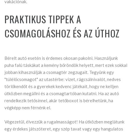
vakációnak.
PRAKTIKUS TIPPEK A
CSOMAGOLÁSHOZ ÉS AZ ÚTHOZ
Bérelt autó esetén is érdemes okosan pakolni. Használjunk
puha falú táskákat a kemény bőröndök helyett, mert ezek sokkal
jobban kihasználják a csomagtér zegzugait. Tegyünk egy
"túlélőcsomagot" az utastérbe: vizet, rágcsálnivalót, nedves
törlőkendőt és a gyerekek kedvenc játékait, hogy ne kelljen
útközben megállni és a csomagtartóban kutatni. Ha az autó
rendelkezik tetősínnel, akár tetőboxot is bérelhetünk, ha
végképp nem férnénk el.
Végezetül, élvezzük a rugalmasságot! Ha útközben meglátunk
egy érdekes játszóteret, egy szép tavat vagy egy hangulatos