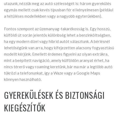
utazunk, nézzük meg az autó szélességét is: három gyerekülés
egymás mellett csak kevés típusban fér el kényelmesen (például
a hétüléses modellekben vagy a nagyobb egyterűekben).
Fontos szempont az üzemanyag-takarékosság is. Egy hosszú,
külföldi út során jelentős különbség lehet a benzinköltségben,
ha egy modern dízel vagy hibrid autót választunk. A bérlésnél
lehetőségünk van arra, hogy kifejezetten alacsony fogyasztású
modellt kérjünk. Emellett érdemes figyelni az olyan extrákra,
mint a beépített navigáció, amely külföldön aranyat érhet, ha
nincs térerő vagy roaming keretünk, bár ma már a legtöbb autó
tükrözi a telefonunkat, így a Waze vagy a Google Maps
könnyen használható.
GYEREKÜLÉSEK ÉS BIZTONSÁGI
KIEGÉSZÍTŐK