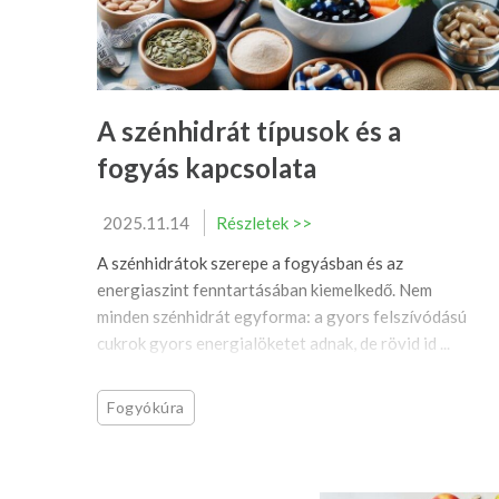
A szénhidrát típusok és a
fogyás kapcsolata
2025.11.14
Részletek >>
A szénhidrátok szerepe a fogyásban és az
energiaszint fenntartásában kiemelkedő. Nem
minden szénhidrát egyforma: a gyors felszívódású
cukrok gyors energialöketet adnak, de rövid id ...
Fogyókúra