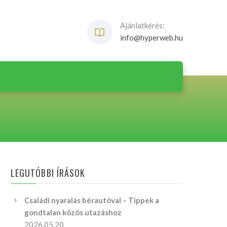
Ajánlatkérés:
info@hyperweb.hu
LEGUTÓBBI ÍRÁSOK
Családi nyaralás bérautóval – Tippek a
gondtalan közös utazáshoz
2026.05.20