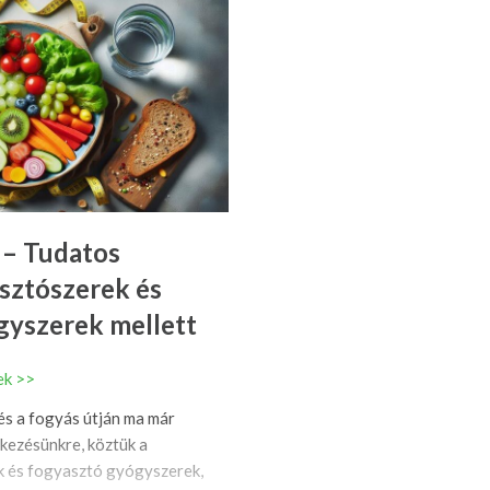
 – Tudatos
sztószerek és
gyszerek mellett
ek >>
s a fogyás útján ma már
lkezésünkre, köztük a
 és fogyasztó gyógyszerek,