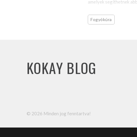
amelyek segíthetnek abb
Fogyókúra
KOKAY BLOG
©
2026
Minden jog fenntartva!