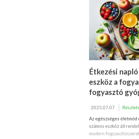
Étkezési napló
eszköz a fogya
fogyasztó gyó
2025.07.07
Részlet
Az egészséges életmód é
számos eszköz áll rende
modern fogyasztószerek