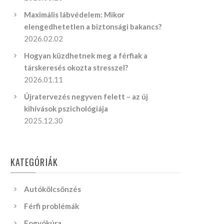
Maximális lábvédelem: Mikor
elengedhetetlen a biztonsági bakancs?
2026.02.02
Hogyan küzdhetnek meg a férfiak a
társkeresés okozta stresszel?
2026.01.11
Újratervezés negyven felett – az új
kihívások pszichológiája
2025.12.30
KATEGÓRIÁK
Autókölcsönzés
Férfi problémák
Fogyókúra