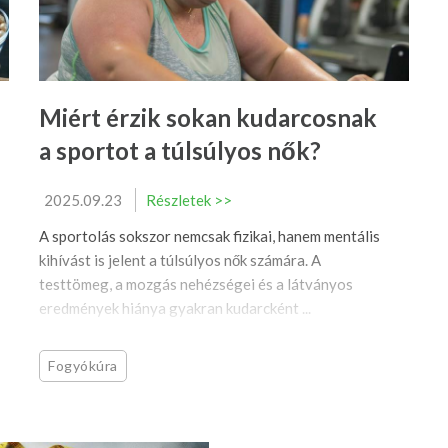
Miért érzik sokan kudarcosnak
a sportot a túlsúlyos nők?
2025.09.23
Részletek >>
A sportolás sokszor nemcsak fizikai, hanem mentális
kihívást is jelent a túlsúlyos nők számára. A
testtömeg, a mozgás nehézségei és a látványos
eredmények hiánya gyakran kudarcként ...
Fogyókúra