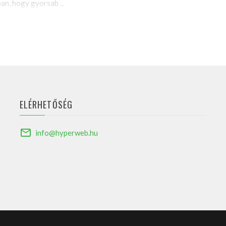
an, hogy gyorsab ...
ELÉRHETŐSÉG
info@hyperweb.hu