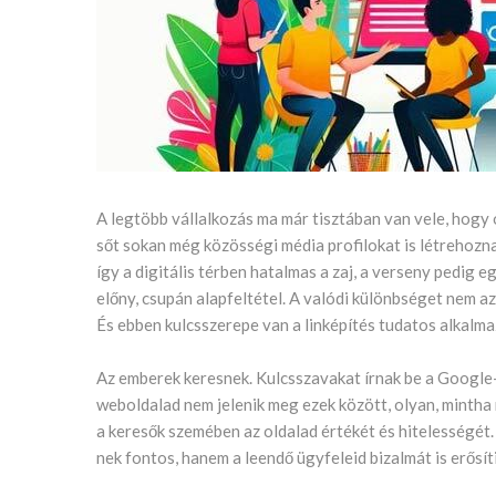
A legtöbb vállalkozás ma már tisztában van vele, hogy o
sőt sokan még közösségi média profilokat is létrehozn
így a digitális térben hatalmas a zaj, a verseny pedig 
előny, csupán alapfeltétel. A valódi különbséget nem a
És ebben kulcsszerepe van a linképítés tudatos alkalm
Az emberek keresnek. Kulcsszavakat írnak be a Google-b
weboldalad nem jelenik meg ezek között, olyan, mintha 
a keresők szemében az oldalad értékét és hitelességét
nek fontos, hanem a leendő ügyfeleid bizalmát is erősíti