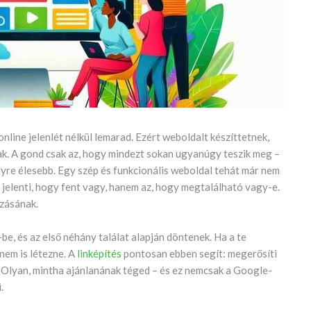
nline jelenlét nélkül lemarad. Ezért weboldalt készíttetnek,
ak. A gond csak az, hogy mindezt sokan ugyanúgy teszik meg –
egyre élesebb. Egy szép és funkcionális weboldal tehát már nem
z jelenti, hogy fent vagy, hanem az, hogy megtalálható vagy-e.
azásának.
e, és az első néhány találat alapján döntenek. Ha a te
nem is létezne. A
linképítés
pontosan ebben segít: megerősíti
. Olyan, mintha ajánlanának téged – és ez nemcsak a Google-
.