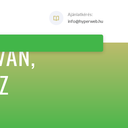
Ajánlatkérés:
info@hyperweb.hu
VAN,
Z