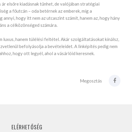
s ár elsőre kiadásnak tűnhet, de valójában stratégiai
iség a főutcán – oda betérnek az emberek, míg a
g annyi, hogy itt nem az utcaszint számít, hanem az, hogy hány
váns a célközönséged számára.
 luxus, hanem túlélési feltétel. Akár szolgáltatásokat kínálsz,
zvetlenül befolyásolja a bevételeidet. A linképítés pedig nem
hoz, hogy ott legyél, ahol a vásárlóid keresnek.
Megosztás
ELÉRHETŐSÉG