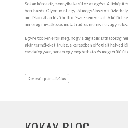
Sokan kérdezik, mennyibe kerül ez az egész. A linképíté
beruházás. Olyan, mint egy jól megválasztott üzlethely
mellékutcában lévő boltot észre sem veszik. A különbsé
minőségi hivatkozás mutat rád, és mennyire vagy rele
Egyre többen értik meg, hogy a digitális láthatóság nem
akár termékeket árulsz, a keresőben elfoglalt helyed kö
csodafegyver, hanem egy megbízható és megtérülő út ah
Keresőoptimalizálás
KOKAY BLOG