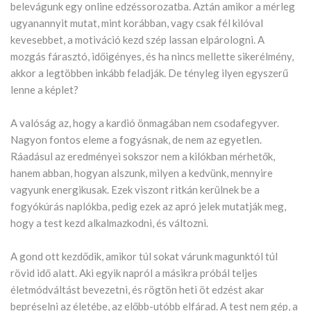
belevágunk egy online edzéssorozatba. Aztán amikor a mérleg
ugyanannyit mutat, mint korábban, vagy csak fél kilóval
kevesebbet, a motiváció kezd szép lassan elpárologni. A
mozgás fárasztó, időigényes, és ha nincs mellette sikerélmény,
akkor a legtöbben inkább feladják. De tényleg ilyen egyszerű
lenne a képlet?
A valóság az, hogy a kardió önmagában nem csodafegyver.
Nagyon fontos eleme a fogyásnak, de nem az egyetlen.
Ráadásul az eredményei sokszor nem a kilókban mérhetők,
hanem abban, hogyan alszunk, milyen a kedvünk, mennyire
vagyunk energikusak. Ezek viszont ritkán kerülnek be a
fogyókúrás naplókba, pedig ezek az apró jelek mutatják meg,
hogy a test kezd alkalmazkodni, és változni.
A gond ott kezdődik, amikor túl sokat várunk magunktól túl
rövid idő alatt. Aki egyik napról a másikra próbál teljes
életmódváltást bevezetni, és rögtön heti öt edzést akar
bepréselni az életébe, az előbb-utóbb elfárad. A test nem gép, a