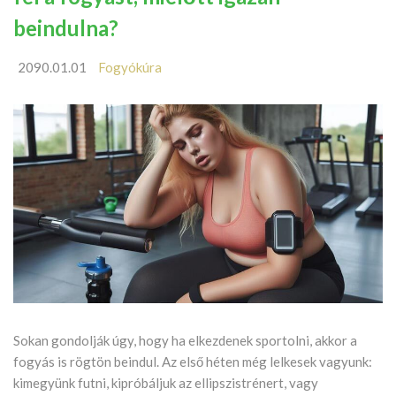
beindulna?
2090.01.01
Fogyókúra
Sokan gondolják úgy, hogy ha elkezdenek sportolni, akkor a
fogyás is rögtön beindul. Az első héten még lelkesek vagyunk:
kimegyünk futni, kipróbáljuk az ellipszistrénert, vagy