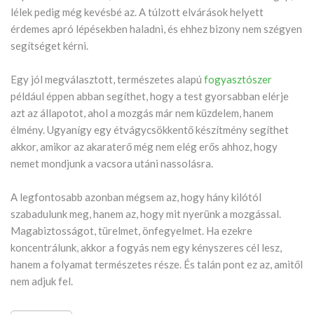
lélek pedig még kevésbé az. A túlzott elvárások helyett
érdemes apró lépésekben haladni, és ehhez bizony nem szégyen
segítséget kérni.
Egy jól megválasztott, természetes alapú
fogyasztószer
például éppen abban segíthet, hogy a test gyorsabban elérje
azt az állapotot, ahol a mozgás már nem küzdelem, hanem
élmény. Ugyanígy egy étvágycsökkentő készítmény segíthet
akkor, amikor az akaraterő még nem elég erős ahhoz, hogy
nemet mondjunk a vacsora utáni nassolásra.
A legfontosabb azonban mégsem az, hogy hány kilótól
szabadulunk meg, hanem az, hogy mit nyerünk a mozgással.
Magabiztosságot, türelmet, önfegyelmet. Ha ezekre
koncentrálunk, akkor a fogyás nem egy kényszeres cél lesz,
hanem a folyamat természetes része. És talán pont ez az, amitől
nem adjuk fel.